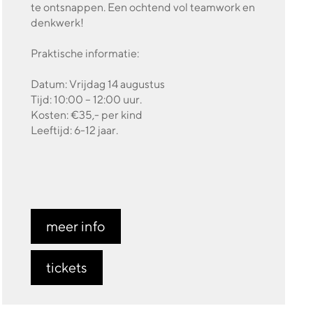
te ontsnappen. Een ochtend vol teamwork en
denkwerk!
Praktische informatie:
Datum: Vrijdag 14 augustus
Tijd: 10:00 – 12:00 uur.
Kosten: €35,- per kind
Leeftijd: 6-12 jaar.
meer info
tickets