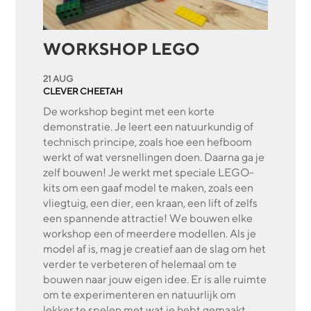
WORKSHOP LEGO
21 AUG
CLEVER CHEETAH
De workshop begint met een korte
demonstratie. Je leert een natuurkundig of
technisch principe, zoals hoe een hefboom
werkt of wat versnellingen doen. Daarna ga je
zelf bouwen! Je werkt met speciale LEGO-
kits om een gaaf model te maken, zoals een
vliegtuig, een dier, een kraan, een lift of zelfs
een spannende attractie! We bouwen elke
workshop een of meerdere modellen. Als je
model af is, mag je creatief aan de slag om het
verder te verbeteren of helemaal om te
bouwen naar jouw eigen idee. Er is alle ruimte
om te experimenteren en natuurlijk om
lekker te spelen met wat je hebt gemaakt.