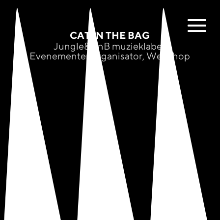
CAT IN THE BAG
Jungle&DnB muzieklabel,
Evenementenorganisator, Webshop